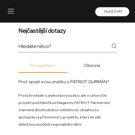
HLASOVAT
Nejčastější dotazy
Pro partnery
Obecné
Proč spojit svou značku s PATRIOT GURMÁN?
Protože nejde o jednorázovou akci, ale o celoroční
projekt pod hlavičkou Magazínu PATRIOT. Partnerství
znamená dlouhodobou viditelnost, obsahovou
spolupráci a přítomnost u projektu, který se stal
důležitou součástí regionálního dění.