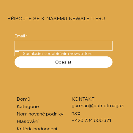
PŘIPOJTE SE K NAŠEMU NEWSLETTERU
Email
*
Souhlasím s odebíráním newsletteru
Odeslat
Domů
KONTAKT
gurman@patriotmagazi
Kategorie
n.cz
Nominované podniky
+420 734 606 371
Hlasování
Kritéria hodnocení