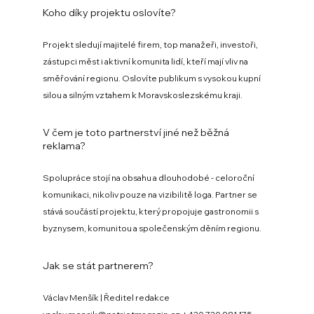
Koho díky projektu oslovíte?
Projekt sledují majitelé firem, top manažeři, investoři,
zástupci měst i aktivní komunita lidí, kteří mají vliv na
směřování regionu. Oslovíte publikum s vysokou kupní
silou a silným vztahem k Moravskoslezskému kraji.
V čem je toto partnerství jiné než běžná
reklama?
Spolupráce stojí na obsahu a dlouhodobé - celoroční
komunikaci, nikoliv pouze na vizibilitě loga. Partner se
stává součástí projektu, který propojuje gastronomii s
byznysem, komunitou a společenským děním regionu.
Jak se stát partnerem?
Václav Menšík | Ředitel redakce