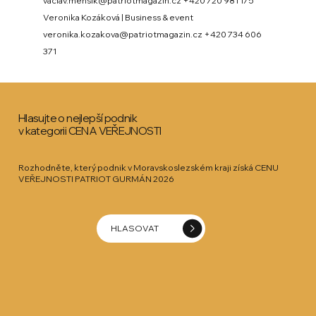
vaclav.mensik@patriotmagazin.cz +420 720 981 175
Veronika Kozáková | Business & event
veronika.kozakova@patriotmagazin.cz +420 734 606
371
Hlasujte o nejlepší podnik
v kategorii CENA VEŘEJNOSTI
Rozhodněte, který podnik v Moravskoslezském kraji získá CENU
VEŘEJNOSTI PATRIOT GURMÁN 2026
HLASOVAT